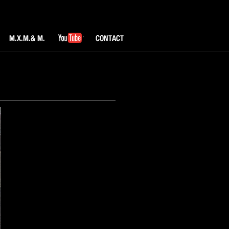
M.X.M & M.
YouTube
CONTACT