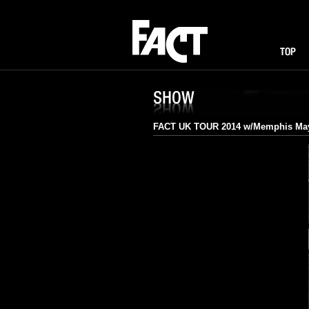
FACT
TOP
I
SHOW
FACT UK TOUR 2014 w/Memphis May