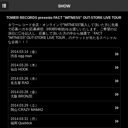
TOP
SHOW
INFORMATION
TOWER RECORDS presents FACT "WITNESS" OUT-STORE LIVE TOUR
タワーレコード全店・オンラインで"WITNESS"購入して頂いた方に先着
MEDIA
で応募ハガキ(応募締切 : 3/9消印有効)をお渡しいたします。ご希望の公
演日に◯を記入し、応募して頂いた方の中から抽選で「FACT
"WITNESS" OUT-STORE LIVE TOUR」のチケットが当たるスペシャル
SHOW
な企画！！！
DISC
2014.03.14（金）
渋谷 egg man
PROFILE
2014.03.20（木）
仙台 HOOK
GOODS
2014.03.26（水）
YouTube
名古屋 RAD
2014.03.28（金）
TWITTER
大阪 BRONZE
Facebook
2014.03.29（土）
岡山 CRAZY MAMA2
2014.03.31（月）
福岡 Queblick