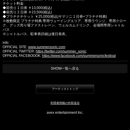
チケット料金:
◆前売り 1 日券 ￥13,000(税込)
◆前売り 2 日券 ￥23,500(税込)
◆プラチナチケット ￥25,000(税込|サマソニ 1 日券+プラチナ特典)
※枚数限定 プラチナ特典:専用ヴューイングエリア、専用ラウンジ、専用クロー
ク、グッズ売り場ファストレーン、ウェルカムドリンク、会場間専用シャトル
バス
※シャトルバス、駐車券詳細は後日発表。
info:
OFFICIAL SITE:
www.summersonic.com
OFFICIAL TWITTER:
https://twitter.com/summer_sonic
OFFICIAL FACEBOOOK:
https://www.facebook.com/summersonicfestival
SHOW一覧へ戻る
アーティストトップ
利用者情報の外部送信
avex entertainment Inc.