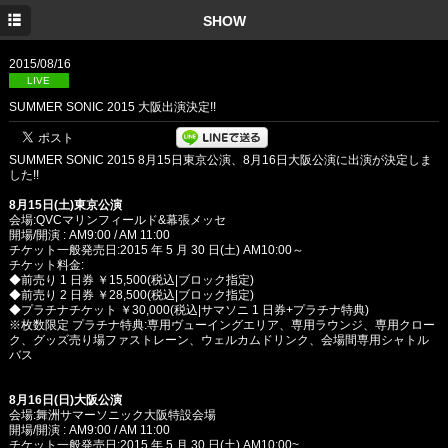
TOP
SHOW
INFORMATION
2015/08/16
LIVE
MEDIA
SUMMER SONIC 2015 大阪出演決定!!
SHOW
SUMMER SONIC 2015 8月15日東京公演、8月16日大阪公演に出演が決定しま
DISC
した!!
8月15日(土)東京公演
PROFILE
会場:QVCマリンフィールド&幕張メッセ
開場/開演 : AM9:00 / AM 11:00
チケット一般発売日:2015 年 5 月 30 日(土) AM10:00～
GOODS
チケット料金:
◆前売り 1 日券 ￥15,500(税込|ブロック指定)
YouTube
◆前売り 2 日券 ￥28,500(税込|ブロック指定)
◆プラチナチケット ￥30,000(税込|サマソニ 1 日券+プラチナ特典)
※枚数限定 プラチナ特典:専用ヴューイングエリア、専用ラウンジ、専用クロー
TWITTER
ク、グッズ売り場ファストレーン、ウェルカムドリンク、会場間専用シャトル
バス
Facebook
8月16日(日)大阪公演
会場:舞洲サマーソニック大阪特設会場
開場/開演 : AM9:00 / AM 11:00
チケット一般発売日:2015 年 5 月 30 日(土) AM10:00~