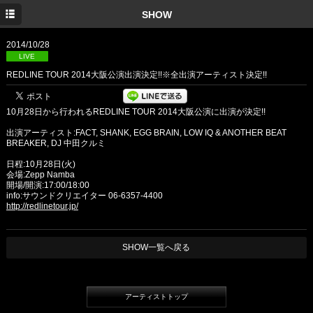
TOP
SHOW
INFORMATION
2014/10/28
LIVE
MEDIA
REDLINE TOUR 2014大阪公演出演決定!!※全出演アーティスト決定!!
SHOW
10月28日から行われるREDLINE TOUR 2014大阪公演に出演が決定!!
DISC
出演アーティスト:FACT, SHANK, EGG BRAIN, LOW IQ & ANOTHER BEAT
BREAKER, DJ 中田クルミ
PROFILE
日程:10月28日(火)
会場:Zepp Namba
GOODS
開場/開演:17:00/18:00
info:サウンドクリエイター 06-6357-4400
YouTube
http://redlinetour.jp/
TWITTER
SHOW一覧へ戻る
Facebook
アーティストトップ