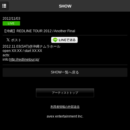
TOP
SHOW
INFORMATION
2012/11/03
LIVE
MEDIA
【沖縄】REDLINE TOUR 2012 / Another Final
SHOW
2012.11.03(SAT)@沖縄ナムラホール
DISC
open XX:XX / start XX:XX
acts:
info:
http://redlinetour.jp/
PROFILE
SHOW一覧へ戻る
GOODS
YouTube
アーティストトップ
TWITTER
Facebook
利用者情報の外部送信
avex entertainment Inc.