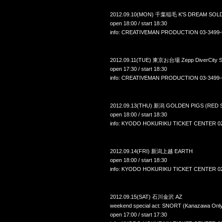
2012.09.10(MON) 千葉稲毛 K'S DREAM SOL
open 18:00 / start 18:30
info: CREATIVEMAN PRODUCTION 03-3499-
2012.09.11(TUE) 東京お台場 Zepp DiverCity 
open 17:30 / start 18:30
info: CREATIVEMAN PRODUCTION 03-3499-
2012.09.13(THU) 新潟 GOLDEN PIGS (RED 
open 18:00 / start 18:30
info: KYODO HOKURIKU TICKET CENTER 02
2012.09.14(FRI) 新潟上越 EARTH
open 18:00 / start 18:30
info: KYODO HOKURIKU TICKET CENTER 02
2012.09.15(SAT) 石川金沢 AZ
weekend special act: SNORT (Kanazawa Onl
open 17:00 / start 17:30