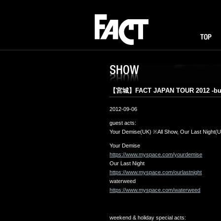
FACT
TOP
I
SHOW
【宮城】FACT JAPAN TOUR 2012 -bu
2012-09-06
guest acts:
Your Demise(UK) ※All Show, Our Last Night(
Your Demise
https://www.myspace.com/yourdemise
Our Last Night
https://www.myspace.com/ourlastnight
waterweed
https://www.myspace.com/waterweed
weekend & holiday special acts: