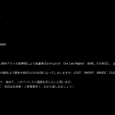
p
6669
アクトが諸事情により急遽来日がかなわず、Our Last Nightが、前倒しでの来日に、また
営時間の都合上で週末や祝日だけの出演になってしまいますが、LOST、SNORT、80KIDZ、C
りて、改めて、この７バンドに感謝を示したいと思います。
て、当日は出演者・ご来場者共々、心から楽しみましょう！