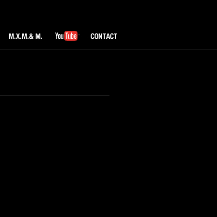
M.X.M & M.
YouTube
CONTACT