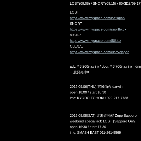
LOST(09.08) / SNORT(09.15) / 80KIDZ(09.17
LOST
https://www.myspace.com/lostjapan
SNORT
https://www.myspace.com/snorthxcx
80KIDZ
https://www.myspace.com/80kidz
CLEAVE
https://www.myspace.com/cleavejapan
adv.￥3,200(tax in) / door.￥3,700(tax in
一般発売中!!
2012.09.06(THU) 宮城仙台 darwin
open 18:00 / start 18:30
info: KYODO TOHOKU 022-217-7788
2012.09.08(SAT) 北海道札幌 Zepp Sapporo
weekend special act: LOST (Sapporo Only)
open 16:30 / start 17:30
info: SMASH EAST 011-261-5569