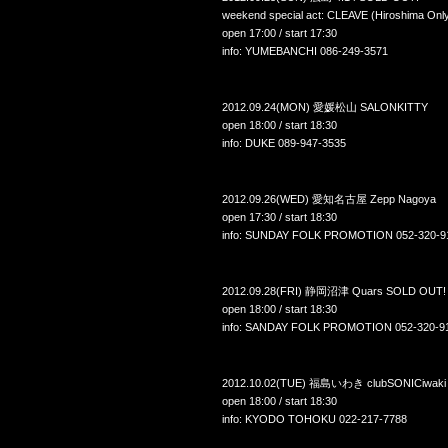
weekend special act: CLEAVE (Hiroshima Onl
open 17:00 / start 17:30
info: YUMEBANCHI 086-249-3571
2012.09.24(MON) 愛媛松山 SALONKITTY
open 18:00 / start 18:30
info: DUKE 089-947-3535
2012.09.26(WED) 愛知名古屋 Zepp Nagoya
open 17:30 / start 18:30
info: SUNDAY FOLK PROMOTION 052-320-9
2012.09.28(FRI) 静岡沼津 Quars SOLD OUT!
open 18:00 / start 18:30
info: SANDAY FOLK PROMOTION 052-320-9
2012.10.02(TUE) 福島いわき clubSONICiwaki
open 18:00 / start 18:30
info: KYODO TOHOKU 022-217-7788