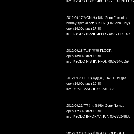
info: KYODO HOKURIKU TICKET CENTER 02
2012.09.17(MON/祝) 福岡 Zepp Fukuoka
holiday special act: 80KIDZ (Fukuoka Only)
open 16:30 / start 17:30
info: KYODO NISHI NIPPON 092-714-0159
2012.09.18(TUE) 宮崎 FLOOR
open 18:00 / start 18:30
info: KYODO NISHINIPPON 092-714-0159
2012.09.20(THU) 鳥取米子 AZTiC laughs
open 18:00 / start 18:30
info: YUMEBANCHI 086-231-3531
2012.09.21(FRI) 大阪難波 Zepp Namba
open 17:30 / start 18:30
info: KYODO INFORMATION 06-7732-8888
2012.09.23(SUN) 広島 4.14 SOLD OUT!