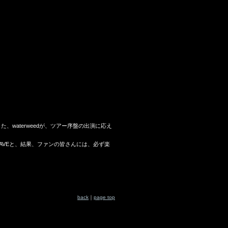
、waterweedが、ツアー序盤の出演に応え
LEAVEと、結果、ファンの皆さんには、必ず楽
back
｜
page top