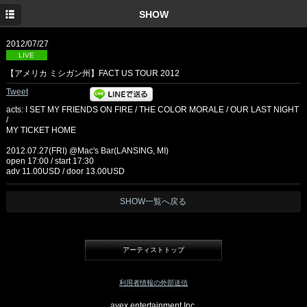
SHOW
2012/07/27
LIVE
【アメリカ ミシガン州】FACT US TOUR 2012
Tweet
acts: I SET MY FRIENDS ON FIRE / THE COLOR MORALE / OUR LAST NIGHT
/
MY TICKET HOME
2012.07.27(FRI) @Mac's Bar(LANSING, MI)
open 17:00 / start 17:30
adv 11.00USD / door 13.00USD
SHOW一覧へ戻る
アーティストトップ
利用者情報の外部送信
avex entertainment Inc.