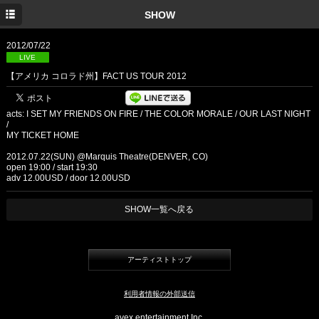
TOP
SHOW
INFORMATION
2012/07/22
LIVE
MEDIA
【アメリカ コロラド州】FACT US TOUR 2012
SHOW
acts: I SET MY FRIENDS ON FIRE / THE COLOR MORALE / OUR LAST NIGHT
DISC
/
MY TICKET HOME
PROFILE
2012.07.22(SUN) @Marquis Theatre(DENVER, CO)
open 19:00 / start 19:30
adv 12.00USD / door 12.00USD
GOODS
YouTube
SHOW一覧へ戻る
TWITTER
アーティストトップ
Facebook
利用者情報の外部送信
avex entertainment Inc.