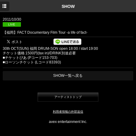
TOP
SHOW
INFORMATION
2011/10/30
LIVE
MEDIA
【福岡】FACT Documentary Film Tour -a life of fact-
SHOW
30th OCT(SUN) 福岡 DRUM-SON open 18:00 / start 19:00
DISC
チケット価格:1500円(tax in)/DRINK別途必要
■チケットぴあ (Pコード153-703)
■ローソンチケット (Lコード83393)
PROFILE
SHOW一覧へ戻る
GOODS
YouTube
アーティストトップ
TWITTER
Facebook
利用者情報の外部送信
avex entertainment Inc.