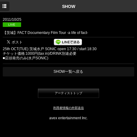
TOP
SHOW
INFORMATION
2011/10/25
LIVE
MEDIA
【茨城】FACT Documentary Film Tour -a life of fact-
SHOW
25th OCT(TUE) 茨城水戸 SONIC open 17:30 / start 18:30
DISC
チケット価格:1000円(tax in)/DRINK別途必要
■店頭発売のみ(水戸SONIC)
PROFILE
SHOW一覧へ戻る
GOODS
YouTube
アーティストトップ
TWITTER
利用者情報の外部送信
Facebook
avex entertainment Inc.