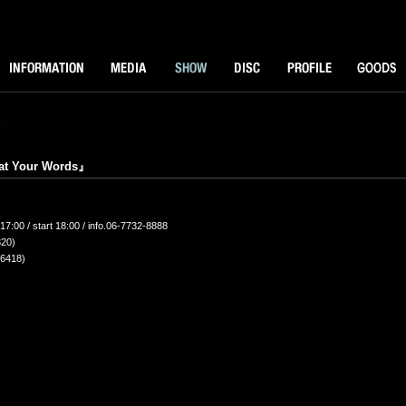
NFORMATOIN
MEDIA
SHOW
DISK
PROFILE
GOODS
t Your Words』
00 / start 18:00 / info.06-7732-8888
20)
418)