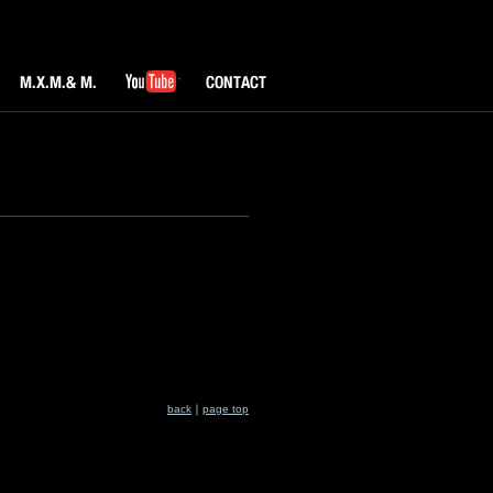
M.X.M & M.
YouTube
CONTACT
back
｜
page top